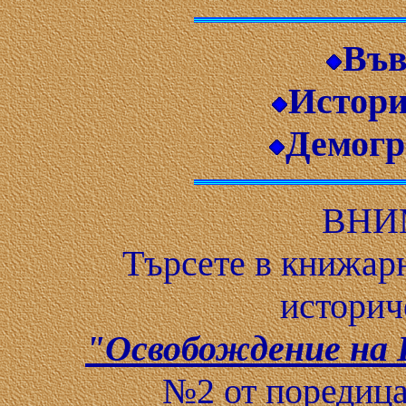
Във
Истори
Демогр
ВНИ
Търсете в книжарн
историч
"Освобождение на Б
№2 от поредица