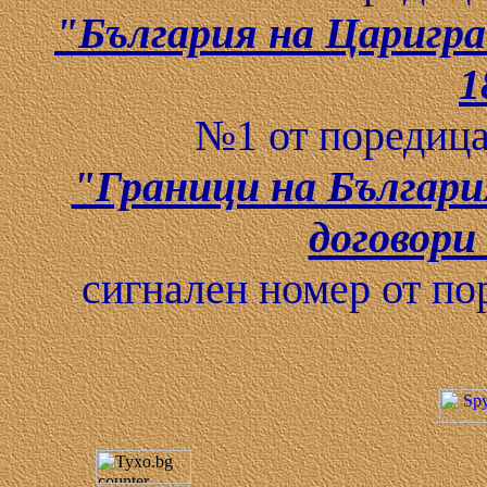
"България на Царигра
1
№1 от поредица
"Граници на Българ
договори 
сигнален номер от по